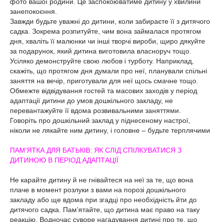
фото вашої родини. Це заспокоюватиме дитину у хвилини
занепокоєння.
Завжди будьте уважні до дитини, коли забираєте її з дитячого
садка. Зокрема розпитуйте, чим вона займалася протягом
дня, хваліть її малюнки чи інші творчі вироби, щиро дякуйте
за подарунок, який дитина виготовила власноруч тощо.
Усіляко демонструйте свою любов і турботу. Наприклад,
скажіть, що протягом дня думали про неї, планували спільні
заняття на вечір, приготували для неї щось смачне тощо.
Обмежте відвідування гостей та масових заходів у період
адаптації дитини до умов дошкільного закладу, не
перевантажуйте її вдома розвивальними заняттями.
Говоріть про дошкільний заклад у піднесеному настрої,
ніколи не лякайте ним дитину, і головне – будьте терплячими
ПАМ’ЯТКА ДЛЯ БАТЬКІВ: ЯК СЛІД СПІЛКУВАТИСЯ З
ДИТИНОЮ В ПЕРІОД АДАПТАЦІЇ
Не карайте дитину й не гнівайтеся на неї за те, що вона
плаче в момент розлуки з вами на порозі дошкільного
закладу або ще вдома при згадці про необхідність йти до
дитячого садка. Пам’ятайте, що дитина має право на таку
реакцію. Водночас суворе нагадування дитині про те, що