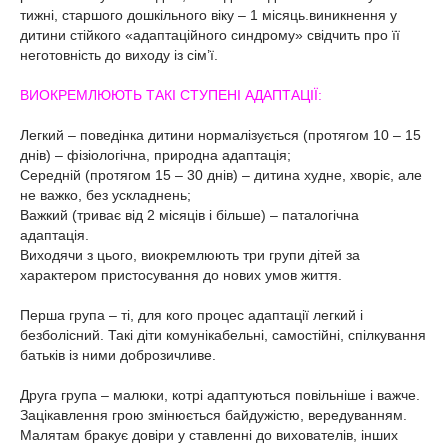
тижні, старшого дошкільного віку – 1 місяць.виникнення у
дитини стійкого «адаптаційного синдрому» свідчить про її
неготовність до виходу із сім’ї.
ВИОКРЕМЛЮЮТЬ ТАКІ СТУПЕНІ АДАПТАЦІЇ:
Легкий – поведінка дитини нормалізується (протягом 10 – 15
днів) – фізіологічна, природна адаптація;
Середній (протягом 15 – 30 днів) – дитина худне, хворіє, але
не важко, без ускладнень;
Важкий (триває від 2 місяців і більше) – паталогічна
адаптація.
Виходячи з цього, виокремлюють три групи дітей за
характером пристосування до нових умов життя.
Перша група – ті, для кого процес адаптації легкий і
безболісний. Такі діти комунікабельні, самостійні, спілкування
батьків із ними доброзичливе.
Друга група – малюки, котрі адаптуються повільніше і важче.
Зацікавлення грою змінюється байдужістю, вередуванням.
Малятам бракує довіри у ставленні до вихователів, інших