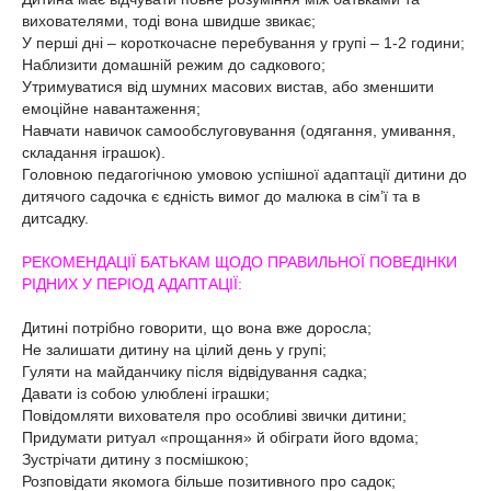
вихователями, тоді вона швидше звикає;
У перші дні – короткочасне перебування у групі – 1-2 години;
Наблизити домашній режим до садкового;
Утримуватися від шумних масових вистав, або зменшити
емоційне навантаження;
Навчати навичок самообслуговування (одягання, умивання,
складання іграшок).
Головною педагогічною умовою успішної адаптації дитини до
дитячого садочка є єдність вимог до малюка в сім’ї та в
дитсадку.
РЕКОМЕНДАЦІЇ БАТЬКАМ ЩОДО ПРАВИЛЬНОЇ ПОВЕДІНКИ
РІДНИХ У ПЕРІОД АДАПТАЦІЇ:
Дитині потрібно говорити, що вона вже доросла;
Не залишати дитину на цілий день у групі;
Гуляти на майданчику після відвідування садка;
Давати із собою улюблені іграшки;
Повідомляти вихователя про особливі звички дитини;
Придумати ритуал «прощання» й обіграти його вдома;
Зустрічати дитину з посмішкою;
Розповідати якомога більше позитивного про садок;