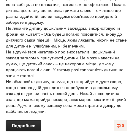
вона «обіцяла не плакати», теж зовсім не ефективне. Позаяк
дитина цього віку ще не вміє тримати слово. Тож ліпше ще
раз нагадайте їй, що ви невдовзі обов’язково прийдете й
заберете її додому.
Не лякайте дитину дошкільним закладом, використовуючи
фрази на кшталт: «Ось будеш погано поводитися, знову до
дитячого садка підеш!». Місце, яким лякають, ніколи не стане
для дитини ні улюбленим, ні безпечним.
Не відгукуйтеся негативно про вихователів і дошкільний
заклад загалом у присутності дитини. Це може навести на
думку, що дитячий садок – це нехороше місце, у якому
працюють погані люди. У такому разі тривожність дитини не
зникне взагалі.
Не обманюйте дитину, кажучи, що ви прийдете дуже скоро,
якщо насправді їй доведеться перебувати в дошкільному
закладі півдня чи навіть повний день. Нехай ліпше дитина
знає, що мама прийде нескоро, аніж марно чекатиме її цілий
день. Адже в такому випадку вона може втратити довіру до
найближчої людини.
Подробнее
0