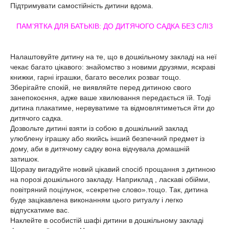
Підтримувати самостійність дитини вдома.
ПАМ’ЯТКА ДЛЯ БАТЬКІВ: ДО ДИТЯЧОГО САДКА БЕЗ СЛІЗ
Налаштовуйте дитину на те, що в дошкільному закладі на неї
чекає багато цікавого: знайомство з новими друзями, яскраві
книжки, гарні іграшки, багато веселих розваг тощо.
Зберігайте спокій, не виявляйте перед дитиною свого
занепокоєння, адже ваше хвилювання передається їй. Тоді
дитина плакатиме, нервуватиме та відмовлятиметься йти до
дитячого садка.
Дозвольте дитині взяти із собою в дошкільний заклад
улюблену іграшку або якийсь інший безпечний предмет із
дому, аби в дитячому садку вона відчувала домашній
затишок.
Щоразу вигадуйте новий цікавий спосіб прощання з дитиною
на порозі дошкільного закладу. Наприклад , ласкаві обійми,
повітряний поцілунок, «секретне слово».тощо. Так, дитина
буде зацікавлена виконанням цього ритуалу і легко
відпускатиме вас.
Наклейте в особистій шафі дитини в дошкільному закладі