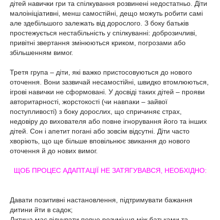
дітей навички гри та спілкування розвинені недостатньо. Діти
малоініціативні, менш самостійні, дещо можуть робити самі
але здебільшого залежать від дорослого. З боку батьків
простежується нестабільність у спілкуванні: доброзичливі,
привітні звертання змінюються криком, погрозами або
збільшенням вимог.
Третя група – діти, які важко пристосовуються до нового
оточення. Вони зазвичай несамостійні, швидко втомлюються,
ігрові навички не сформовані. У досвіді таких дітей – прояви
авторитарності, жорстокості (чи навпаки – зайвої
поступливості) з боку дорослих, що спричиняє страх,
недовіру до вихователя або повне ігнорування його та інших
дітей. Сон і апетит погані або зовсім відсутні. Діти часто
хворіють, що ще більше вповільнює звикання до нового
оточення й до нових вимог.
ЩОБ ПРОЦЕС АДАПТАЦІЇ НЕ ЗАТЯГУВАВСЯ, НЕОБХІДНО:
Давати позитивні настановлення, підтримувати бажання
дитини йти в садок;
Дитина має відчувати повне розуміння між батьками та