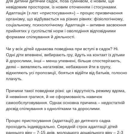
для дитини дитячий садок, поза сумнівом, є новим, ще
невідомим простором, із новим оточенням і стосунками.
Адаптація (з лат. «пристосування») – процес призвичаєння
організму, що відбувається на різних рівнях: фізіологічному,
соціальному, психологічному. Адаптація – активне засвоєння
прийнятих у суспільстві норм і оволодіння відповідними
формами спілкування й діяльності.
Чи у всіх дітей однакова поведінка при вступі в садок? Ні.
Одні діти впевнені, вибирають гру, йдуть на контакт із дітьми
й дорослими, інші – менш упевнені, більше спостерігають,
деякі – виявляють негативізм, небажання йти в групу,
відхиляють усі пропозиції, бояться відійти від батьків, голосно
плачуть.
Причини такої поведінки різні: це і відсутність режиму вдома,
й невміння гратися, й не сформованість навичок
самообслуговування. Однак основна причина – недостатній
досвід спілкування з однолітками та дорослими.
Процес пристосування (адаптації) до дитячого садка
проходить індивідуально. Середній строк адаптації дітей
раннього віку – 7-15 днів, молодшого дошкільного віку – 2-3