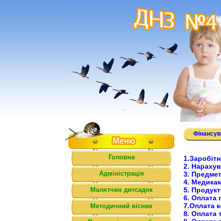
Фінансув
Головна
1.Заробітн
2. Нарахув
Адміністрація
3. Предмет
4. Медикам
Малятчин дитсадок
5. Продукт
6. Оплата 
7.Оплата к
Методичний вісник
8. Оплата 