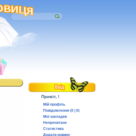
Привіт,
!
Мій профіль
Повідомлення (0 | 0)
Мої закладки
Непрочитане
Статистика
Додати новину