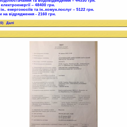
водопостачання та водовідведення – 44530 грн.
 електроенергії – 48400 грн.
ін.. енергоносіїв та ін..комун.послуг – 5122 грн.
и на відрядження - 2160 грн.
0)
Далі