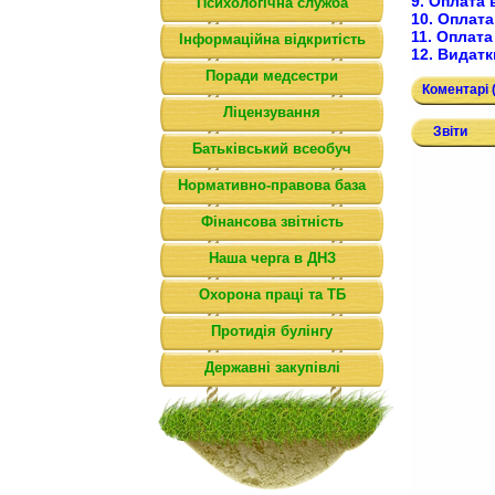
9. Оплата 
Психологічна служба
10. Оплата
11. Оплата 
Інформаційна відкритість
12. Видатк
Поради медсестри
Коментарі (
Ліцензування
Звіти
Батьківський всеобуч
Нормативно-правова база
Фінансова звітність
Наша черга в ДНЗ
Охорона праці та ТБ
Протидія булінгу
Державні закупівлі