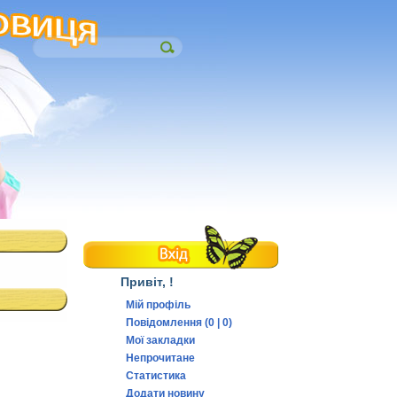
Привіт,
!
Мій профіль
Повідомлення (0 | 0)
Мої закладки
Непрочитане
Статистика
Додати новину