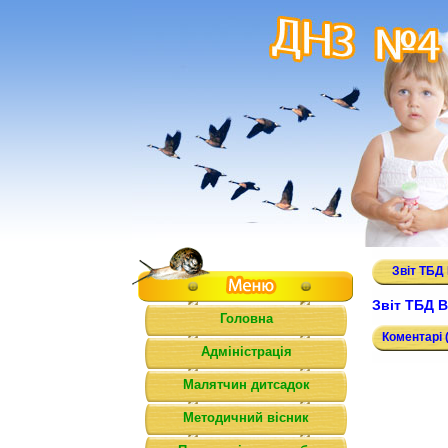
Звіт ТБД
Звіт ТБД В
Головна
Коментарі (
Адміністрація
Малятчин дитсадок
Методичний вісник